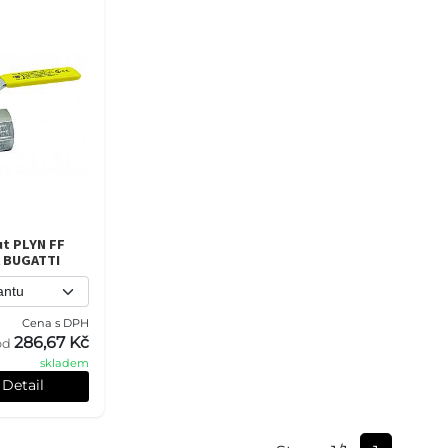
t PLYN FF
 BUGATTI
Cena s DPH
286,67 Kč
od
skladem
Detail