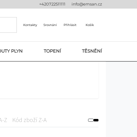
+420722511111
info@emsan.cz
Kontakty
Srovnání
Přihlásit
Košík
UTY PLYN
TOPENÍ
TĚSNĚNÍ
A-Z
Kód zboží Z-A