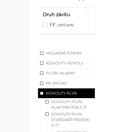
Druh závitu
FF, vni-vni
MOSAZNÉ FITINKY
KOHOUTY-VENTILY
FILTRY-KLAPKY
PE SPOJKY
KOHOUTY PLYN
KOHOUTY PLYN
PLNÝ PRŮTOK C IT
KOHOUTY PLYN
STANDART PRŮTOK
D IT