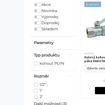
Akce
6 variant
Novinka
Výprodej
Doprodej
Skladem
Parametry
MP0099
Typ produktu
Kulový kohou
páka DAKOTA
kohout PLYN
Rozměr
1/2"
1"
2"
Další možnosti (3)