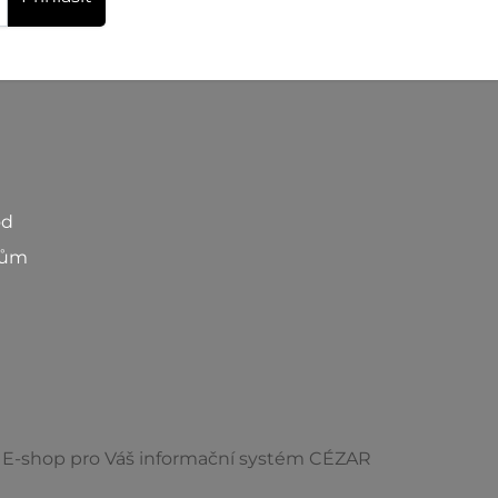
od
kům
E-shop pro Váš informační systém CÉZAR