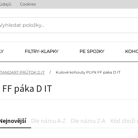
 údajů
Cookies
LY
FILTRY-KLAPKY
PE SPOJKY
KOHO
TANDART PRŮTOK D IT
/
Kulové kohouty PLYN FF páka D IT
FF páka D IT
Nejnovější
Dle názvu A-Z
Dle názvu Z-A
Kód zboží 