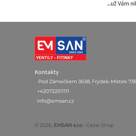
...už Vám n
Kontakty
Pod Zámečkem 3638, Frýdek-Místek 73
+420722511111
info@emsan.cz
© 2026,
EMSAN s.r.o.
-Cezar Shop