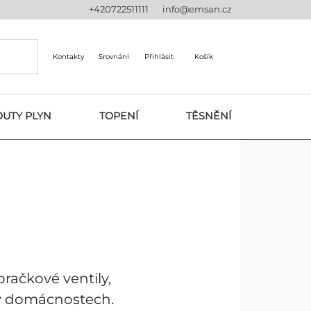
+420722511111
info@emsan.cz
Kontakty
Srovnání
Přihlásit
Košík
UTY PLYN
TOPENÍ
TĚSNĚNÍ
pračkové ventily,
y v domácnostech.