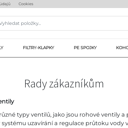
 údajů
Cookies
LY
FILTRY-KLAPKY
PE SPOJKY
KOHO
Rady zákazníkům
ntily
ůzné typy ventilů, jako jsou rohové ventily a 
i v systému uzavírání a regulace průtoku vod