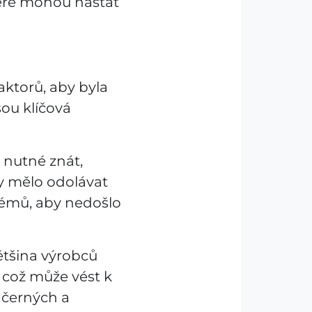
eré mohou nastat
aktorů, aby byla
sou klíčová
e nutné znát,
y mělo odolávat
émů, aby nedošlo
většina výrobců
 což může vést k
u černých a