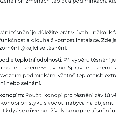
zené i při změnách teplot a podmínkách, kt
vání těsnění je důležité brát v úvahu několik f
funkčnost a dlouhá životnost instalace. Zde j
rnění týkající se těsnění:
podle teplotní odolnosti
: Při výběru těsnění j
 bude těsnění vystaveno. Správné těsnění b
ovozním podmínkám, včetně teplotních extr
ní nebo selhání.
ů konopím
: Použití konopí pro těsnění závitů 
Konopí při styku s vodou nabývá na objemu,
u. I když se dříve používaly konopné těsnění 