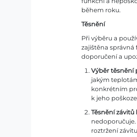
funkční a nepoško
během roku.
Těsnění
Při výběru a použí
zajištěna správná 
doporučení a upozo
Výběr těsnění 
jakým teplotám
konkrétním pr
k jeho poškoze
Těsnění závit
nedoporučuje. 
roztržení závit