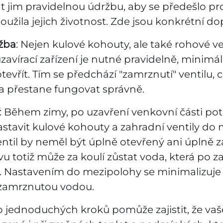
at jim pravidelnou údržbu, aby se předešlo p
oužila jejich životnost. Zde jsou konkrétní do
žba
: Nejen kulové kohouty, ale také rohové ve
 uzavírací zařízení je nutné pravidelně, minimá
otevřít. Tím se předchází "zamrznutí" ventilu,
 a přestane fungovat správně.
: Během zimy, po uzavření venkovní části potr
tavit kulové kohouty a zahradní ventily do 
ntil by neměl být úplně otevřený ani úplně z
u totiž může za koulí zůstat voda, která po 
t. Nastavením do mezipolohy se minimalizuje 
zamrznutou vodou.
 jednoduchých kroků pomůže zajistit, že vaš