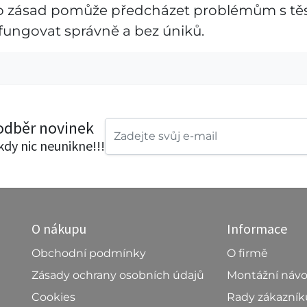
 zásad pomůže předcházet problémům s těsně
 fungovat správně a bez úniků.
 odběr novinek
ikdy nic neunikne!!!
O nákupu
Informace
Obchodní podmínky
O firmě
Zásady ochrany osobních údajů
Montážní náv
Cookies
Rady zákazní