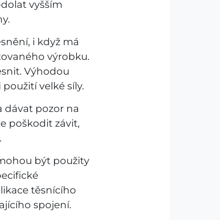
odolat vyšším
y.
ěsnění, i když má
tovaného výrobku.
ěsnit. Výhodou
použití velké síly.
ba dávat pozor na
e poškodit závit,
.
 mohou být použity
ecifické
ikace těsnícího
jícího spojení.