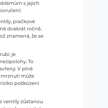
roblémům s jejich
poručení:
ntily, pračkové
lně dvakrát ročně,
 což znamená, že se
ubí, je
mezipolohy. To
avřený. V plně
zamrznutí může
riziko poškození
e ventily zůstanou