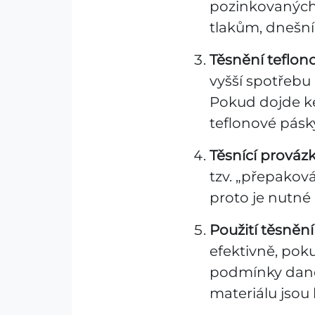
pozinkovaných 
tlakům, dnešní
Těsnění teflo
vyšší spotřeb
Pokud dojde ke
teflonové pásky 
Těsnící prováz
tzv. „přepaková
proto je nutné
Použití těsněn
efektivně, pok
podmínky dané 
materiálu jsou 