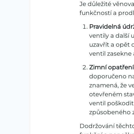
Je důležité věnov
funkčností a prodl
Pravidelná údr
ventily a další
uzavřít a opět 
ventil zasekne
Zimní opatření
doporučeno nas
znamená, že ve
otevřeném stav
ventil poškodi
způsobeného 
Dodržování těchto