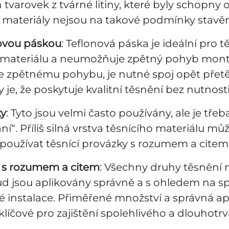
tvarovek z tvárné litiny, které byly schopny 
 materiály nejsou na takové podmínky stavěn
novou páskou
: Teflonová páska je ideální pro t
u materiálu a neumožňuje zpětný pohyb mon
 zpětnému pohybu, je nutné spoj opět přet
je, že poskytuje kvalitní těsnění bez nutnosti 
ky
: Tyto jsou velmi často používány, ale je tře
ní“. Příliš silná vrstva těsnícího materiálu můž
 používat těsnící provázky s rozumem a citem
í s rozumem a citem
: Všechny druhy těsnění
ud jsou aplikovány správně a s ohledem na sp
instalace. Přiměřené množství a správná apl
klíčové pro zajištění spolehlivého a dlouhotrva