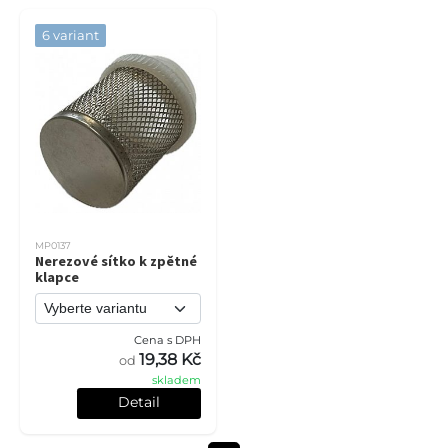
6 variant
MP0137
Nerezové sítko k zpětné
klapce
Cena s DPH
19,38 Kč
od
skladem
Detail