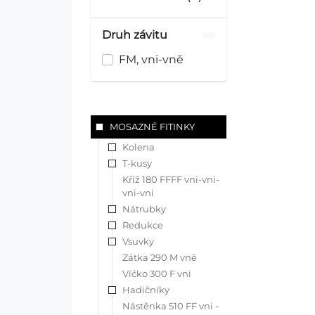
Druh závitu
FM, vni-vně
MOSAZNÉ FITINKY
Kolena
T-kusy
Kříž 180 FFFF vni-vni-
vni-vni
Nátrubky
Redukce
Vsuvky
Zátka 290 M vně
Víčko 300 F vni
Hadičníky
Nástěnka 510 FF vni -