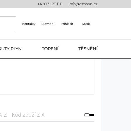
+420722511111
info@emsan.cz
Kontakty
Srovnání
Přihlásit
Košík
UTY PLYN
TOPENÍ
TĚSNĚNÍ
A-Z
Kód zboží Z-A