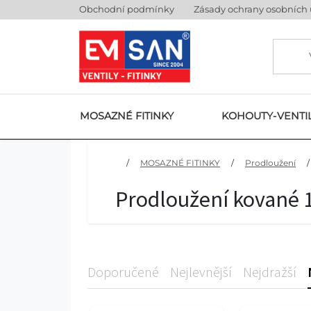
Obchodní podmínky
Zásady ochrany osobních
MOSAZNÉ FITINKY
KOHOUTY-VENTI
/
MOSAZNÉ FITINKY
/
Prodloužení
/
Prodloužení kované 
Doporučené
Nejlevnější
Nejdražší