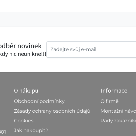
 odběr novinek
ikdy nic neunikne!!!
O nákupu
Informace
Obchodní podmínky
O firmě
Zásady ochrany osobních údajů
Montážní náv
Cookies
Rady zákazní
Jak nakoupit?
801