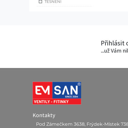
TĚSNĚNÍ
Přihlásit
...už Vám n
Kontakty
Pod Zámečkem 3638, Frýdek-Místek 73