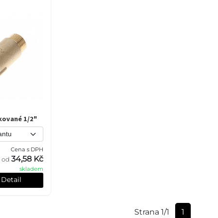
kované 1/2"
Cena s DPH
34,58 Kč
od
skladem
Detail
Strana 1/1
1