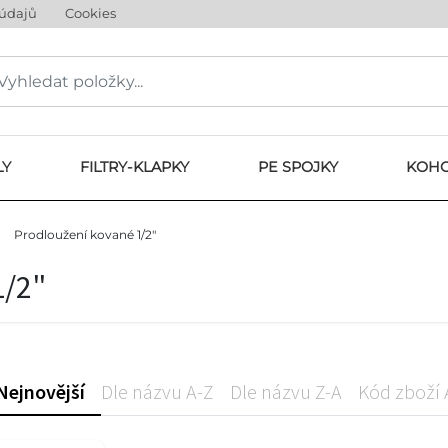
 údajů
Cookies
LY
FILTRY-KLAPKY
PE SPOJKY
KOHO
Prodloužení kované 1/2"
1/2"
Nejnovější
Dle názvu A-Z
Dle názvu Z-A
Kód zboží 