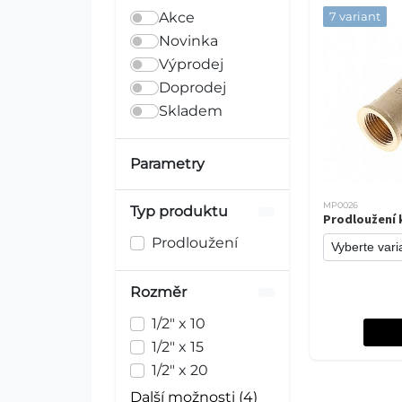
Akce
7 variant
Novinka
Výprodej
Doprodej
Skladem
Parametry
MP0026
Typ produktu
Prodloužení 
Prodloužení
Rozměr
1/2" x 10
1/2" x 15
1/2" x 20
Další možnosti (4)