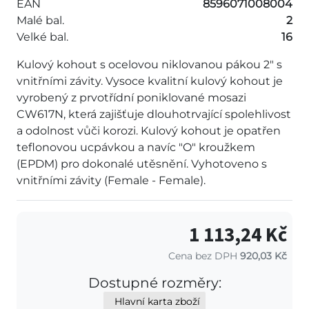
EAN
8596071008004
Malé bal.
2
Velké bal.
16
Kulový kohout s ocelovou niklovanou pákou 2" s
vnitřními závity. Vysoce kvalitní kulový kohout je
vyrobený z prvotřídní poniklované mosazi
CW617N, která zajišťuje dlouhotrvající spolehlivost
a odolnost vůči korozi. Kulový kohout je opatřen
teflonovou ucpávkou a navíc "O" kroužkem
(EPDM) pro dokonalé utěsnění. Vyhotoveno s
vnitřními závity (Female - Female).
1 113,24 Kč
Cena bez DPH
920,03 Kč
Dostupné rozměry:
Hlavní karta zboží