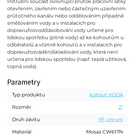
Potrubní součást ovlivňující průtok pracovní látky
otevřením, zavřením nebo částečným uzavřením
průtočného kanálu nebo oddělováním případně
směšováním vody a v instalacích pro
dopravu/rozvod/zásobování vody určené pro
lidskou spotřebu (pitné vody) až ke kohoutům u
odběratelů a včetně kohoutů a v instalacích pro
dopravu/rozvádění/skladování vody, která není
určena pro lidskou spotřebu (např. teplá užitková,
topná voda).
Parametry
Typ produktu
kohout VODA
Rozměr
2"
Druh závitu
FF, vni-vni
Materiál
Mosaz CW617N