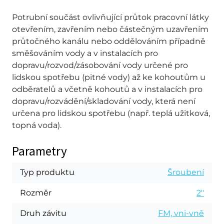
Potrubní součást ovlivňující průtok pracovní látky
otevřením, zavřením nebo částečným uzavřením
průtočného kanálu nebo oddělováním případně
směšováním vody a v instalacích pro
dopravu/rozvod/zásobování vody určené pro
lidskou spotřebu (pitné vody) až ke kohoutům u
odběratelů a včetně kohoutů a v instalacích pro
dopravu/rozvádění/skladování vody, která není
určena pro lidskou spotřebu (např. teplá užitková,
topná voda).
Parametry
Typ produktu
Šroubení
Rozměr
2"
Druh závitu
FM, vni-vně