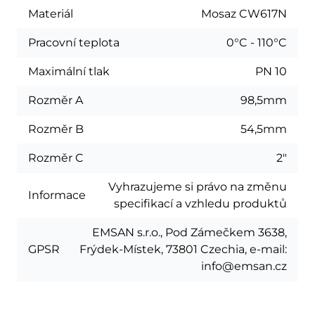
Materiál
Mosaz CW617N
Pracovní teplota
0°C - 110°C
Maximální tlak
PN 10
Rozměr A
98,5mm
Rozměr B
54,5mm
Rozměr C
2"
Vyhrazujeme si právo na změnu
Informace
specifikací a vzhledu produktů
EMSAN s.r.o., Pod Zámečkem 3638,
GPSR
Frýdek-Místek, 73801 Czechia, e-mail:
info@emsan.cz