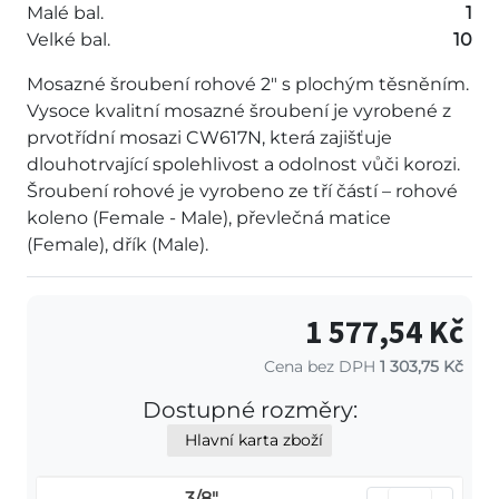
Malé bal.
1
Velké bal.
10
Mosazné šroubení rohové 2" s plochým těsněním.
Vysoce kvalitní mosazné šroubení je vyrobené z
prvotřídní mosazi CW617N, která zajišťuje
dlouhotrvající spolehlivost a odolnost vůči korozi.
Šroubení rohové je vyrobeno ze tří částí – rohové
koleno (Female - Male), převlečná matice
(Female), dřík (Male).
1 577,54 Kč
Cena bez DPH
1 303,75 Kč
Dostupné rozměry:
Hlavní karta zboží
3/8"