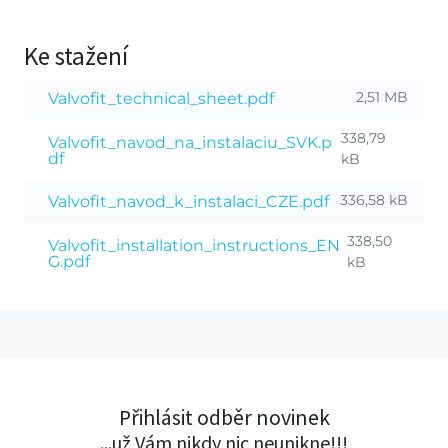
Ke stažení
2,51 MB
Valvofit_technical_sheet.pdf
338,79
Valvofit_navod_na_instalaciu_SVK.p
df
kB
336,58 kB
Valvofit_navod_k_instalaci_CZE.pdf
338,50
Valvofit_installation_instructions_EN
G.pdf
kB
Přihlásit odběr novinek
...už Vám nikdy nic neunikne!!!